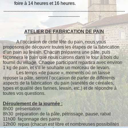
foire à 14 heures et 16 heures.
-------------------------------------------------------------------------------------
----------------------
ATELIER DE FABRICATION DE PAIN
A l’occasion de cette fête du pain, nous vous
proposons de découvrir toutes les étapes de la fabrication
d’un pain au levain. Chacun préparera une pâte, puis
façonnera le pain que nous cuirons dans le four à bois du
fournil du village. Chaque participant repartira avec environ
1 kg de pain, et s’il le souhaite un morceau de levain.
Les temps «de pause », moments où on laisse
reposer la pâte, seront l’occasion de parler de différents
aspects de la fabrication
du pain (variétés de céréales,
types et qualité des farines, levain, etc.) et de répondre à
toutes vos questions.
Déroulement de la journée :
8h00
présentation
8h30
préparation de la pâte, pétrissage, pause, rabat
11h00
façonnage des pains
12h00
repas (chacun est libre et nombreuses possibilités