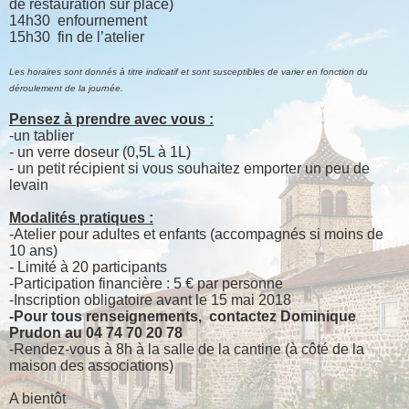
de restauration sur place)
14h30
enfournement
15h30
fin de l’atelier
Les horaires sont donnés à titre indicatif et sont susceptibles de varier en fonction du
déroulement de la journée.
Pensez à prendre avec vous :
-un tablier
- un verre doseur (0,5L à 1L)
- un petit récipient si vous souhaitez emporter un peu de
levain
Modalités pratiques :
-Atelier pour adultes et enfants (accompagnés si moins de
10 ans)
- Limité à 20 participants
-Participation financière : 5 € par personne
-Inscription obligatoire avant le 15 mai 2018
-Pour tous renseignements,
contactez Dominique
Prudon au 04 74 70 20 78
-Rendez-vous à 8h à la salle de la cantine (à côté de la
maison des associations)
A bientôt